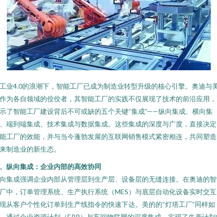
工业4.0的浪潮下，智能工厂已成为制造业转型升级的核心引擎。奥迪与
作为各自领域的佼佼者，其智能工厂的实践不仅展现了技术的前沿应用，
示了智能工厂建设背后不可或缺的五个关键“集成”——纵向集成、横向集
、端到端集成、技术集成与数据集成。这些集成的深度与广度，直接决定
能工厂的效能，并与当今蓬勃发展的互联网销售模式紧密相连，共同塑造
来制造业的新生态。
、纵向集成：企业内部的高效协同
向集成强调企业内部从管理层到生产层、设备层的无缝连接。在奥迪的智
厂中，订单管理系统、生产执行系统（MES）与底层自动化设备实时交互
现从客户个性化订单到生产线指令的快速下达。美的的“灯塔工厂”同样如
，通过企业资源计划（ERP）与车间物联网的深度集成，实现了生产计划