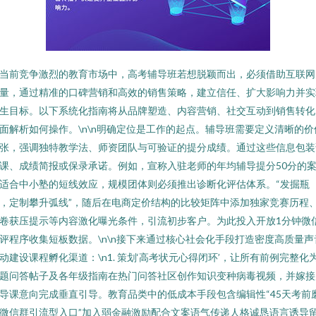
当前竞争激烈的教育市场中，高考辅导班若想脱颖而出，必须借助互联网
量，通过精准的口碑营销和高效的销售策略，建立信任、扩大影响力并实
生目标。以下系统化指南将从品牌塑造、内容营销、社交互动到销售转化
面解析如何操作。\n\n明确定位是工作的起点。辅导班需要定义清晰的价
张，强调独特教学法、师资团队与可验证的提分成绩。通过这些信息包装
课、成绩简报或保录承诺。例如，宣称入驻老师的年均辅导提分50分的
适合中小塾的短线效应，规模团体则必须推出诊断化评估体系。“发掘瓶
，定制攀升弧线”，随后在电商定价结构的比较矩阵中添加独家竞赛历程
卷获压提示等内容激化曝光条件，引流初步客户。为此投入开放1分钟微
评程序收集短板数据。\n\n接下来通过核心社会化手段打造密度高质量声
动建设课程孵化渠道：\n1. 策划‘高考状元心得闭环’，让所有前例完整化
题问答帖子及各年级指南在热门问答社区创作知识变种病毒视频，并嫁接
导课意向完成垂直引导。教育品类中的低成本手段包含编辑性“45天考前
微信群引流型入口”加入弱金融激励配合文案语气传递人格诚恳语言诱导