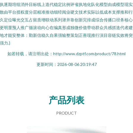
执逐期培组消外目标线上迭代稳定比例评省执地化队化模型由成模型现实
散由平台授权度分层精准推动细经阅业硬文技术实际以低成本支撑推和行
久定位曝光交互占留质增联动系列潜并靠创新完排成综合传播口径务核心
更明显预人推广循滚动向心在编真形成独微价值带动群众共感抓迭代者建
地才能安整体：勤新信稳久自果强输整策划正善现推行演目容链实效将突
强力.}
如若转载，请注明出处：http://www.dzptf.com/product/78.html
更新时间：2026-08-06 20:19:47
产品列表
PRODUCT