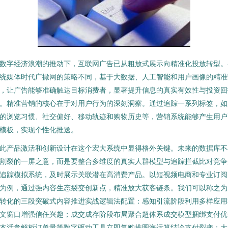
数字经济浪潮的推动下，互联网广告已从粗放式展示向精准化投放转型。
统媒体时代广撒网的策略不同，基于大数据、人工智能和用户画像的精准
，让广告能够准确触达目标消费者，显著提升信息的真实有效性与投资回
。精准营销的核心在于对用户行为的深刻洞察。通过追踪一系列标签，如
的浏览习惯、社交偏好、移动轨迹和购物历史等，营销系统能够产生用户
模板，实现个性化推送。
此产品激活和创新设计在这个宏大系统中显得格外关键。未来的数据库不
割裂的一屏之意，而是要整合多维度的真实人群模型与追踪拦截比对竞争
追踪模拟系统，及时展示关联潜在高消费产品。以短视频电商和专业订阅
为例，通过强内容生态裂变创新点，精准放大获客链条。我们可以称之为
转化的三段突破式内容推进实战逻辑法配置：感知引流阶段利用多样应用
文窗口增强信任兴趣；成交成存阶段布局聚合超体系成交模型捆绑支付优
本活参解析订单量等数字驱动工具立即复购推图海运算结论支付裂变；大