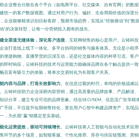
助企业整合分散在各个平台（如电商平台、社交媒体、自有官网）的数据
建统一的客户数据视图。通过对用户行为、偏好、生命周期价值的深度分
，企业能够精准识别目标客群，预测市场趋势，实现从“经验驱动”到“数
动”的决策转型，让每一分营销投入都有的放矢。
建全渠道无缝体验，深化客户连接
。互联网销售的核心是用户。云铸科技
企业打造线上线下一体化、多平台协同的销售与服务体系。无论是小程序
的便捷购物、直播带货的沉浸互动，还是社交媒体内容的种草引流、客户
的即时响应，云铸科技的技术与运营能力能确保品牌在各个触点提供一致
畅且富有吸引力的体验，将单次交易转化为长期客户关系。
能内容与品牌，打造长效影响力
。在信息过载的时代，单纯的价格战难以
。云铸科技助力企业深耕内容营销，通过高质量的品牌故事、产品解读、
知识分享，建立专业可信的品牌形象。结合SEO/SEM、信息流广告等精
广手段，不仅提升短期销售转化，更在用户心智中构建品牌资产，实现品
一，为长期“赢”销奠定坚实基础。
能化运营提效，驱动可持续增长
。云铸科技将人工智能与自动化技术应用
售环节的多个场景，如智能客服、个性化推荐、库存与供应链预测、营销