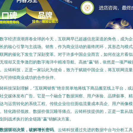
数字经济浪潮席卷全球的今天，互联网早已超越信息渠道的角色，成为企
长的核心引擎与主战场。销售，作为商业活动的最终闭环，其形态与模式
联网的催化下发生了深刻变革。对于许多中国企业而言，如何在这片看似
无垠却又竞争激烈的数字海洋中精准导航、高效“赢”销，依然是一项严峻
。云铸科技，正是一家以此为使命，致力于赋能中国企业，将互联网流量
为可持续商业成功的合作伙伴。
铸科技深刻理解，“互联网销售”绝非简单地将线下商品搬至线上平台，或
社交媒体发布广告。它是一个融合了数据洞察、用户体验、品牌叙事、精
达与运营转化的系统工程。传统企业往往面临流量成本高企、用户画像模
、转化路径低效、数据价值沉睡等痛点。云铸科技提供的，正是一套从战
划到战术执行的全链路“赢”销解决方案。
数据驱动决策，破解增长密码
。云铸科技通过先进的数据中台与分析工具