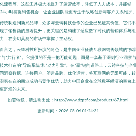
化流程等。这些工具极大地提升了运营效率，降低了人力成本，并能够
x24小时捕捉销售机会，让企业团队能更专注于战略创新与客户关系维护
传统制造到新兴品牌，众多与云铸科技合作的企业已见证其价值。它们不
现了销售额的显著提升，更关键的是构建了适应数字时代的营销体系与组
力，在变幻莫测的市场中掌握了主动权。
而言之，云铸科技所扮演的角色，是中国企业征战互联网销售领域的“赋
”与“共行者”。它提供的不是一把万能钥匙，而是一套基于深刻行业洞察
技术打造的“导航系统”和“动力引擎”。在“赢”销的道路上，云铸科技与企
同洞察数据、连接用户、塑造品牌、优化运营，将互联网的无限可能，转
实实在在的商业成功与竞争优势，助力中国企业在全球数字经济的舞台上
更辉煌的未来。
如若转载，请注明出处：http://www.dzptf.com/product/67.html
更新时间：2026-08-06 01:24:31