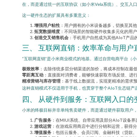
在，而是通过统一的互联协议（如小米Vela系统）、交互入
这一硬件生态的扩展具有多重意义：
增强用户粘性
：用户拥有的小米设备越多，切换至其他
拓宽数据维度
：不同场景的智能硬件收集多元化的用户
创造交叉销售机会
：手机用户自然成为其他AIoT产
三、 互联网直销：效率革命与用户
“互联网直销”是小米商业模式的地基。通过自营电商平台（
极致效率
：去除传统多层分销渠道的加价，将成本控制在最
零距离互动
：直接面对消费者，能够快速获取市场反馈、进行
精准营销与库存管理
：基于线上数据流，实现更精准的需求
这种直销模式不仅适用于手机，也贯穿于整个AIoT生态链
四、 从硬件到服务：互联网入口的
小米的终极目标并非单纯售卖硬件，而是通过硬件获取用户
广告服务
：在MIUI系统、自带应用及部分AIoT设备
游戏运营
：在游戏应用商店中进行分销和运营，获得分
增值服务
：包括云服务、会员订阅、金融科技（贷款、